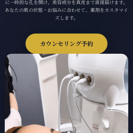
に一時的な孔を開け、美容成分を真皮まで直接届けます。
ONLINE SHOP
あなたの肌の状態・お悩みに合わせて、薬剤をカスタマイ
ズします。
カウンセリング予約