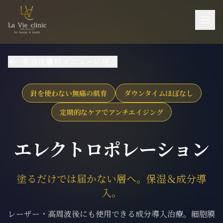
お悩み一覧
美容皮膚科メニューに戻る
施術一覧
機器一覧
針を使わない無痛の肌育
ダウンタイムほぼなし
医師紹介
定期的なケアでアンチエイジング
料金
エレクトロポレーション
ご予約・お問い合わせ
当院について
塗るだけでは届かない層へ。保湿＆成分導
アクセス
入。
採用
レーザー・高周波後にも使用できる成分導入治療。細胞膜