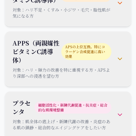
対象：
ハリ不足・くすみ・小ジワ・毛穴・脂性肌が
気になる方
APPS（両親媒性
APSの上位互換。特にコ
ビタミンC誘導
ラーゲン合成促進に高い
効果
体）
対象：
ハリ・弾力の改善を特に重視する方・APSよ
り深部への浸透を望む方
プラセ
細胞活性化・新陳代謝促進・抗炎症・総合
ンタ
的な肌環境整備
対象：
肌全体の底上げ・新陳代謝の改善・炎症のあ
る肌の鎮静・総合的なエイジングケアをしたい方