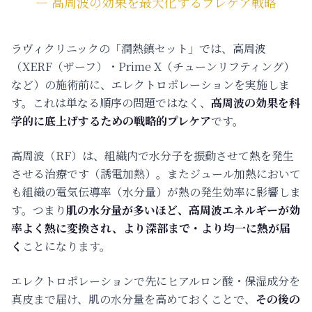
― 高周波の効果を最大化するプレケア戦略
ラヴィクリニックの「潤熱鎮セット」では、高周波
（XERF（ザーフ）・Prime X（チューンリフティング）
など）の施術前に、エレクトロポレーションを実施しま
す。これは単なる順序の問題ではなく、
高周波の効果を科
学的に底上げするための戦略的プレケア
です。
高周波（RF）は、組織内で水分子を振動させて熱を発生
させる治療です（誘電加熱）。またジュール加熱において
も組織の電気伝導率（水分量）が熱の発生効率に影響しま
す。つまり
肌の水分量が多いほど、高周波エネルギーが効
率よく熱に変換され、より深部まで・より均一に熱が届
く
ことになります。
エレクトロポレーションで先にヒアルロン酸・保湿成分を
真皮まで届け、肌の水分量を高めておくことで、
その後の