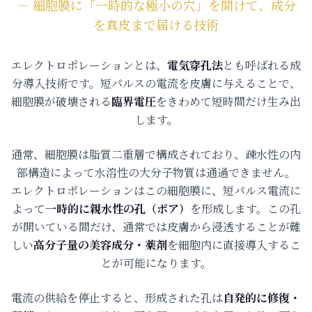
― 細胞膜に「一時的な極小の穴」を開けて、成分
を真皮まで届ける技術
エレクトロポレーションとは、
電気穿孔法
とも呼ばれる成
分導入技術です。短パルスの電流を皮膚に与えることで、
細胞膜が破壊される
臨界電圧
をきわめて短時間だけ生み出
します。
通常、細胞膜は脂質二重層で構成されており、疎水性の内
部構造によって水溶性の大分子物質は通過できません。
エレクトロポレーションはこの細胞膜に、短パルス電流に
よって
一時的に親水性の孔（ポア）
を形成します。この孔
が開いている間だけ、通常では皮膚から浸透することが難
しい
高分子量の美容成分・薬剤
を細胞内に直接導入するこ
とが可能になります。
電流の供給を停止すると、形成された孔は
自発的に修復・