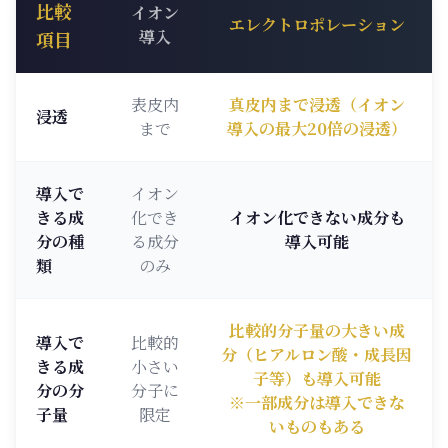
比較
イオン
エレクトロポレーション
導入
項目
表皮内
真皮内まで浸透（イオン
浸透
まで
導入の最大20倍の浸透）
導入で
イオン
きる成
化でき
イオン化できない成分も
分の種
る成分
導入可能
類
のみ
比較的分子量の大きい成
導入で
比較的
分（ヒアルロン酸・成長因
きる成
小さい
子等）も導入可能
分の分
分子に
※一部成分は導入できな
子量
限定
いものもある