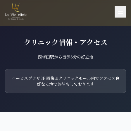
お悩み一覧
クリニック情報・アクセス
施術一覧
機器一覧
西梅田駅から徒歩6分の好立地
医師紹介
料金
ハービスプラザ3F 西梅田クリニックモール内でアクセス良
好な立地でお待ちしております
ご予約・お問い合わせ
当院について
アクセス
採用