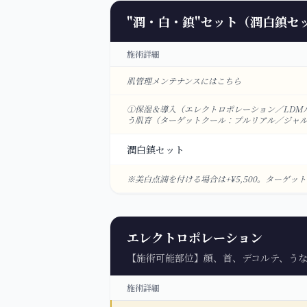
"潤・白・鎮"セット（潤白鎮セ
施術詳細
肌管理メンテナンスにはこちら
①保湿＆導入（エレクトロポレーション／LDM
う肌育（ターゲットクール：プルリアル／ジャルプ
潤白鎮セット
※美白点滴を付ける場合は+¥5,500。ターゲ
エレクトロポレーション
【施術可能部位】顔、首、デコルテ、う
施術詳細