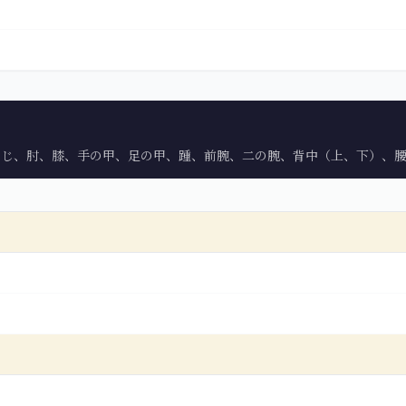
なじ、肘、膝、手の甲、足の甲、踵、前腕、二の腕、背中（上、下）、