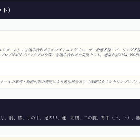
ット）
ルミダーム）＋②組み合わせるホワイトニング（レーザー治療各種・ピーリング各
ロ／NMN／ピンクグロウ等）を組み合わせた美肌セット。通常合計¥154,000
ットクールの薬液・施術内容の変更により追加料金あり（詳細はカウンセリングにて）。麻
なじ、肘、膝、手の甲、足の甲、踵、前腕、二の腕、背中（上、下）、