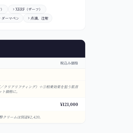
射）
XERF（ザーフ）
ダーマペン
点滴、注射
税込み価格
グ／クリアリフティング）＋③相乗効果を狙う肌育
ット価格に。
¥121,000
リームは別途¥2,420。