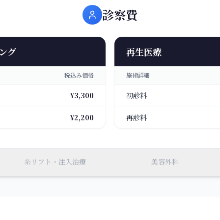
診察費
ング
再生医療
税込み価格
施術詳細
¥3,300
初診料
¥2,200
再診料
糸リフト
・注入治療
美容外科