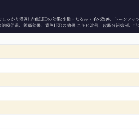
さでしっかり浸透! 赤色LEDの効果:小皺・たるみ・毛穴改善、トーンア
の治癒促進、鎮痛効果。青色LEDの効果:ニキビ改善、皮脂分泌抑制、毛