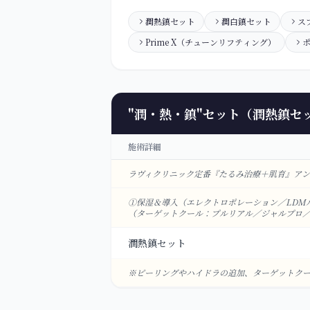
潤熱鎮セット
潤白鎮セット
ス
Prime X（チューンリフティング）
"潤・熱・鎮"セット（潤熱鎮セ
施術詳細
ラヴィクリニック定番『たるみ治療＋肌育』ア
①保湿＆導入（エレクトロポレーション／LDM
（ターゲットクール：プルリアル／ジャルプロ／N
潤熱鎮セット
※ピーリングやハイドラの追加、ターゲットクー