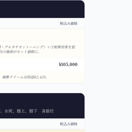
税込み価格
種・グルタチオントーニング）＋③相乗効果を狙
相当の施術がセット価格に。
¥105,000
酔クリームは別途¥2,420。
腰、お尻、膝上、膝下 各部位
税込み価格