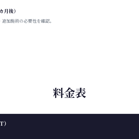
カ月後）
・追加施術の必要性を確認。
料金表
T）