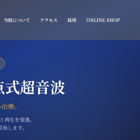
当院について
アクセス
採用
ONLINE SHOP
点式超音波
み治療。
縮と再生を促進。
目指します。