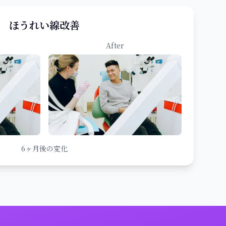
ほうれい線改善
After
6ヶ月後の変化