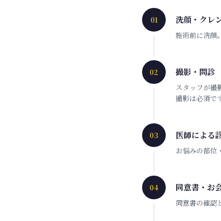
洗顔・クレ
01
施術前に洗顔
撮影・問診
02
スタッフが撮
撮影は必須で
医師による
03
お悩みの部位
同意書・お
04
同意書の確認