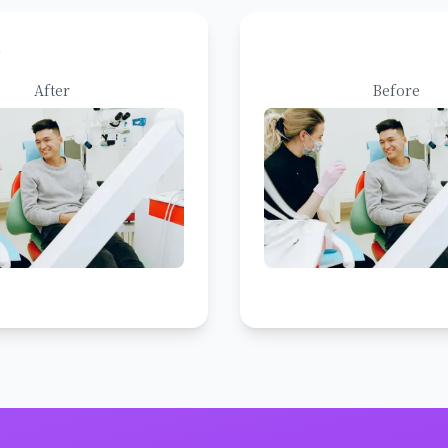
善
After
Before