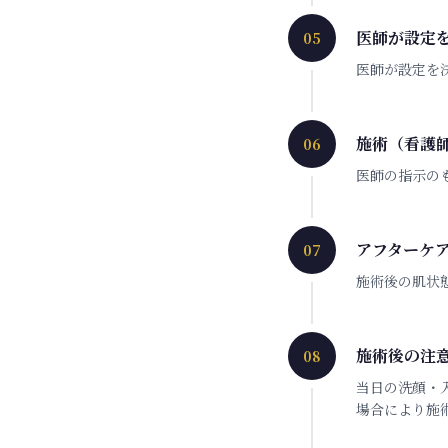
医師が設定
05
医師が設定を
施術（看護
06
医師の指示の
アフターケ
07
施術後の肌状
施術後の注
08
当日の洗顔・
場合により施