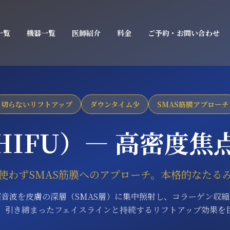
一覧
機器一覧
医師紹介
料金
ご予約・お問い合わせ
切らないリフトアップ
ダウンタイム少
SMAS筋膜アプローチ
HIFU）― 高密度焦
使わずSMAS筋膜へのアプローチ。本格的なたる
音波を皮膚の深層（SMAS層）に集中照射し、コラーゲン収
、引き締まったフェイスラインと持続するリフトアップ効果を