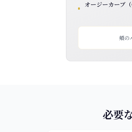
オージーカーブ（O
頬の
必要