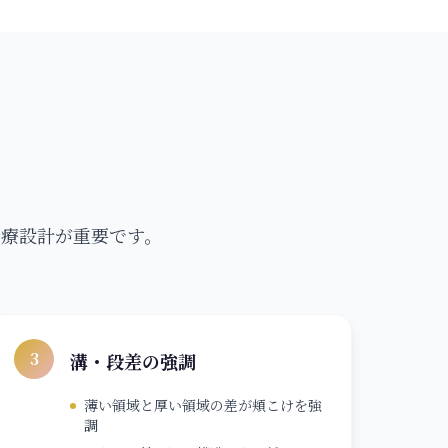
治療設計が重要です。
3
溝・段差の強調
薄い領域と厚い領域の差が頬こけを強
調