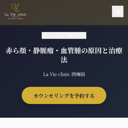
お悩み一覧
お悩み一覧に戻る
施術一覧
赤ら顔・静脈瘤・血管腫の原因と治療
機器一覧
法
医師紹介
La Vie clinic 西梅田
料金
ご予約・お問い合わせ
カウンセリングを予約する
当院について
アクセス
採用