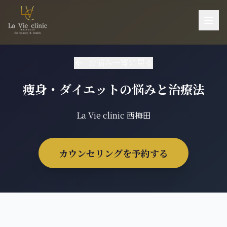
お悩み一覧
お悩み一覧に戻る
施術一覧
痩身・ダイエットの悩みと治療法
機器一覧
医師紹介
La Vie clinic 西梅田
料金
カウンセリングを予約する
ご予約・お問い合わせ
当院について
アクセス
採用