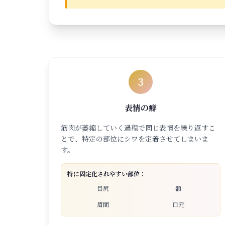
3
表情の癖
筋肉が萎縮していく過程で同じ表情を繰り返すこ
とで、特定の部位にシワを定着させてしまいま
す。
特に固定化されやすい部位：
目尻
額
眉間
口元