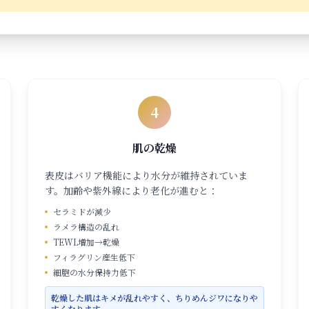
4
肌の乾燥
表皮はバリア機能により水分が維持されていま
す。加齢や紫外線により老化が進むと：
セラミドが減少
ラメラ構造の乱れ
TEWL増加→乾燥
フィラグリン産生低下
細胞の水分保持力低下
乾燥した肌はキメが乱れやすく、ちりめんジワになりや
すくなります。