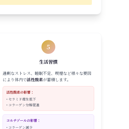
5
生活習慣
過剰なストレス、睡眠不足、喫煙など様々な要因
により体内で
活性酸素
が蓄積します。
活性酸素の影響：
• セラミド産生低下
• コラーゲン分解促進
コルチゾールの影響：
• コラーゲン減少