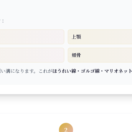
す：
上顎
頬骨
深い溝になります。これが
ほうれい線・ゴルゴ線・マリオネッ
2