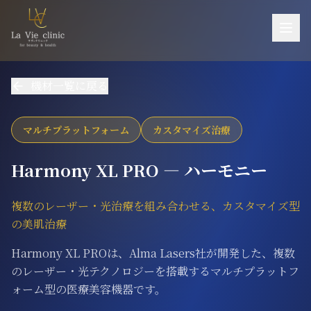
お悩み一覧
機材一覧に戻る
施術一覧
機器一覧
マルチプラットフォーム
カスタマイズ治療
医師紹介
Harmony XL PRO ― ハーモニー
料金
複数のレーザー・光治療を組み合わせる、カスタマイズ型
ご予約・お問い合わせ
の美肌治療
当院について
Harmony XL PROは、Alma Lasers社が開発した、複数
アクセス
のレーザー・光テクノロジーを搭載するマルチプラットフ
ォーム型の医療美容機器です。
採用