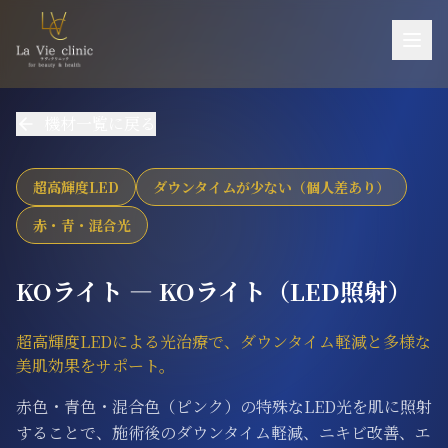
お悩み一覧
機材一覧に戻る
施術一覧
機器一覧
超高輝度LED
ダウンタイムが少ない（個人差あり）
医師紹介
赤・青・混合光
料金
KOライト ― KOライト（LED照射）
ご予約・お問い合わせ
超高輝度LEDによる光治療で、ダウンタイム軽減と多様な
当院について
美肌効果をサポート。
アクセス
赤色・青色・混合色（ピンク）の特殊なLED光を肌に照射
採用
することで、施術後のダウンタイム軽減、ニキビ改善、エ