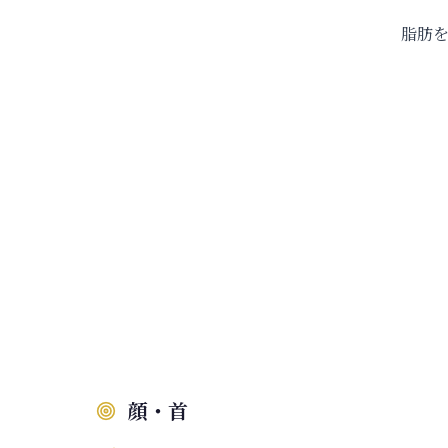
脂肪
顔・首