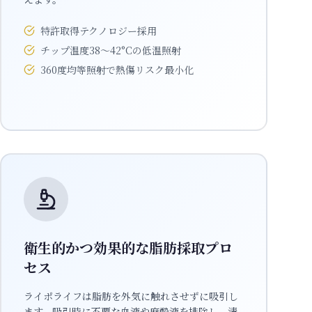
特許取得テクノロジー採用
チップ温度38〜42°Cの低温照射
360度均等照射で熱傷リスク最小化
衛生的かつ効果的な脂肪採取プロ
セス
ライポライフは脂肪を外気に触れさせずに吸引し
ます。吸引時に不要な血液や麻酔液を排除し、清