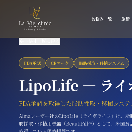
お悩み一覧
施術
機材一覧に戻る
FDA承認
CEマーク
脂肪採取・移植システム
LipoLife ― 
FDA承認を取得した脂肪採取・移植システ
Almaレーザー社のLipoLife（ライポライフ）は
肪採取・移植用機器（BeautiFill™）として、米国
取得している医療機器です。