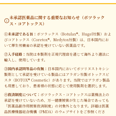
未承認医薬品に関する重要なお知らせ（ボツラック
ス・コアトックス）
①未承認である旨：
ボツラックス（Botulax®、Hugel社製）およ
びコアトックス（Coretox®、Medytox社製）は、日本国内にお
いて厚生労働省の承認を受けていない医薬品です。
②入手経路：
当院は本製剤を正規代理店を通じて海外より適法に
輸入し、使用しています。
③国内承認同等品の有無：
日本国内においてボツリヌストキシン
製剤として承認を受けている製品にはアラガン社製ボトックスビ
スタ（BOTOX® Cosmetic）があります。当院ではアラガン製品
も用意しており、患者様の状態に応じて使用製剤を選択します。
④救済制度について：
ボツラックス・コアトックスは薬機法上の
承認を受けていないため、万一健康被害が生じた場合であっても
「医薬品副作用被害救済制度」の対象外となります。詳細は医薬
品医療機器総合機構（PMDA）のウェブサイトをご参照くださ