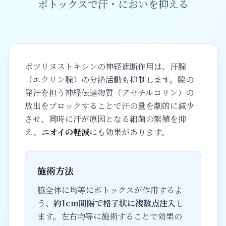
ボトックスで汗・においを抑える
ボツリヌストキシンの神経遮断作用は、汗腺
（エクリン腺）の分泌活動も抑制します。脇の
発汗を担う神経伝達物質（アセチルコリン）の
放出をブロックすることで汗の量を劇的に減少
させ、同時に汗が原因となる細菌の繁殖を抑
え、
ニオイの軽減
にも効果があります。
施術方法
脇全体に均等にボトックスが作用するよ
う、
約1cm間隔で格子状に複数点注入
し
ます。左右均等に施術することで効果の