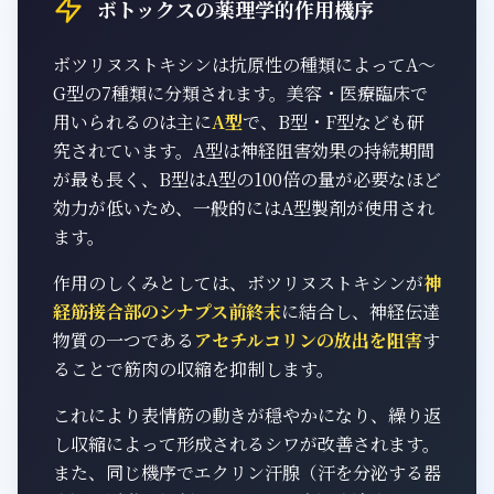
ボトックスの薬理学的作用機序
ボツリヌストキシンは抗原性の種類によってA〜
G型の7種類に分類されます。美容・医療臨床で
用いられるのは主に
A型
で、B型・F型なども研
究されています。A型は神経阻害効果の持続期間
が最も長く、B型はA型の100倍の量が必要なほど
効力が低いため、一般的にはA型製剤が使用され
ます。
作用のしくみとしては、ボツリヌストキシンが
神
経筋接合部のシナプス前終末
に結合し、神経伝達
物質の一つである
アセチルコリンの放出を阻害
す
ることで筋肉の収縮を抑制します。
これにより表情筋の動きが穏やかになり、繰り返
し収縮によって形成されるシワが改善されます。
また、同じ機序でエクリン汗腺（汗を分泌する器