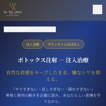
お悩み一覧
美容皮膚科メニューに戻る
施術一覧
機器一覧
注入治療
ダウンタイムほぼなし
医師紹介
ボトックス注射 ― 注入治療
料金
自然な表情をキープしたまま、嫌なシワを抑
ご予約・お問い合わせ
える。
当院について
「やりすぎない・足しすぎない・固めすぎない」
アクセス
骨格と筋肉の動きを正確に読み、あなたらしい表情を守
採用
りながら、