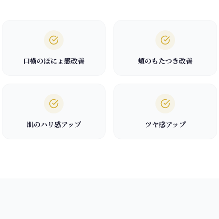
口横のぽにょ感改善
頬のもたつき改善
肌のハリ感アップ
ツヤ感アップ