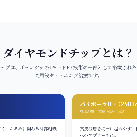
ダイヤモンドチップとは？
ップは、ポテンツァの4モードRF技術の一部として搭載され
高周波タイトニング治療です。
バイポーラRF（2MH
到達深度：
真皮上層〜中層
すく、たるみに関わる深部組織
真皮浅層を均一に温めやすい
へのアプローチに。