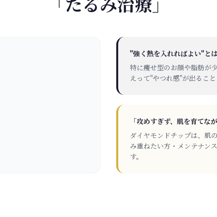
「たるみ治療」
"強く熱を入れればよい"と
特に痩せ型のお顔や脂肪が
えって"やつれ感"が出るこ
「攻めすぎず、肌を育てな
ダイヤモンドチップは、肌
み重ねたい方・メンテナン
す。