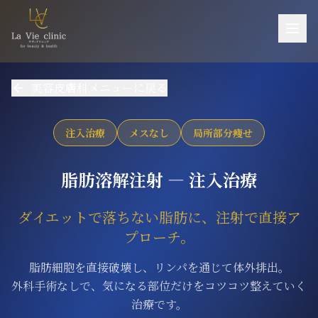
お悩み一覧
美容皮膚科メニューに戻る
施術一覧
機器一覧
注入治療
メスなし
局所部分痩せ
医師紹介
脂肪溶解注射 ― 注入治療
料金
ダイエットで落ちない脂肪に、注射で直接ア
ご予約・お問い合わせ
プローチ。
当院について
脂肪細胞を直接破壊し、リンパを通じて体外排出。
アクセス
外科手術なしで、気になる部位だけをコツコツ整えていく
採用
治療です。