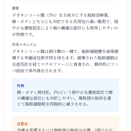
概要
デオキシコール酸（1%）を主成分とする脂肪溶解薬。
顔・ボディどちらにも対応できる汎用性の高い製剤で、穏
やかな濃度設定により顔の繊細な部位にも使用しやすいの
が特徴です。
作用メカニズム
デオキシコール酸は胆汁酸の一種で、脂肪細胞膜を直接破
壊する界面活性剤作用を持ちます。破壊された脂肪細胞は
炎症反応を経てマクロファージに貪食され、最終的にリン
パ経由で体外排出されます。
特徴
顔・ボディ両対応。1%という穏やかな濃度設定で顔
の繊細な部位にも対応しやすい。複数回の施術を通
じて脂肪細胞数を段階的に減少させる。
注意点
効果を実感するには複数回の施術が必要。1回での大