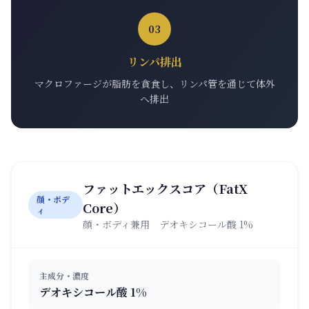
03
リンパ排出
マクロファージが脂肪を貪食し、リンパ管を通じて体外
へ排出
ファットエックスコア（FatX
顔・ボデ
Core）
ィ
顔・ボディ兼用 デオキシコール酸 1%
主成分・濃度
デオキシコール酸 1%