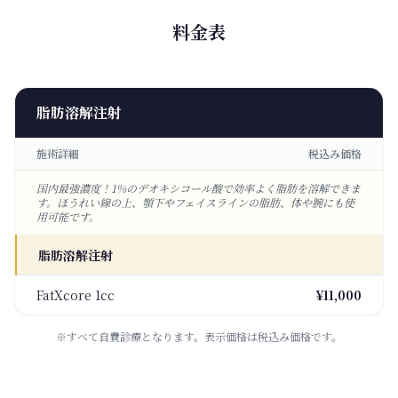
料金表
脂肪溶解注射
施術詳細
税込み価格
国内最強濃度！1%のデオキシコール酸で効率よく脂肪を溶解できま
す。ほうれい線の上、顎下やフェイスラインの脂肪、体や腕にも使
用可能です。
脂肪溶解注射
FatXcore 1cc
¥11,000
※すべて自費診療となります。表示価格は税込み価格です。