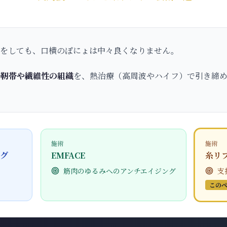
引をしても、口横のぽにょは中々良くなりません。
る靭帯や繊維性の組織
を、熱治療（高周波やハイフ）で引き締
施術
施術
ング
EMFACE
糸リ
筋肉のゆるみへのアンチエイジング
支
この