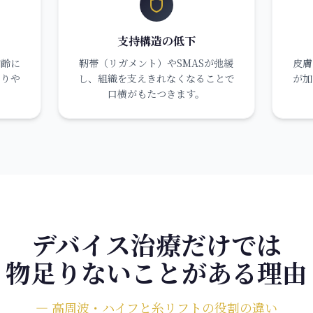
支持構造の低下
加齢に
靭帯（リガメント）やSMASが弛緩
皮膚
まりや
し、組織を支えきれなくなることで
が加
口横がもたつきます。
デバイス治療だけでは
物足りないことがある理由
― 高周波・ハイフと糸リフトの役割の違い