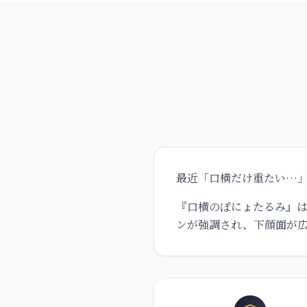
最近「口横だけ重たい…
『口横のぽにょたるみ』
ンが強調され、下顔面が