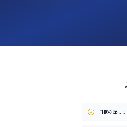
口横のぽにょ