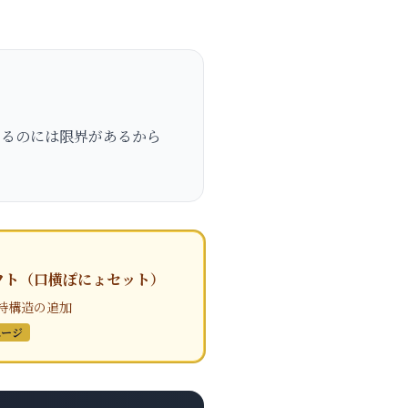
めるのには限界があるから
フト（口横ぽにょセット）
持構造の追加
ページ