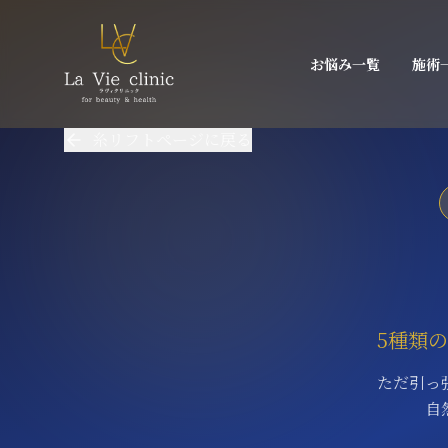
お悩み一覧
施術
糸リフトページに戻る
5種類
ただ引っ
自