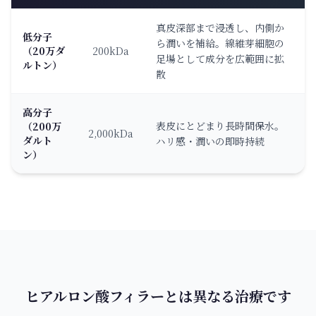
真皮深部まで浸透し、内側か
低分子
ら潤いを補給。線維芽細胞の
（20万ダ
200kDa
足場として成分を広範囲に拡
ルトン）
散
高分子
表皮にとどまり長時間保水。
（200万
2,000kDa
ダルト
ハリ感・潤いの即時持続
ン）
ヒアルロン酸フィラーとは異なる治療です