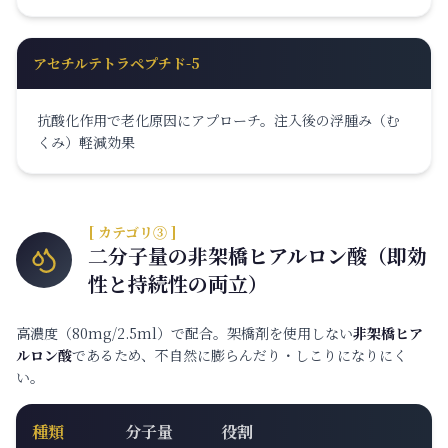
アセチルテトラペプチド-5
抗酸化作用で老化原因にアプローチ。注入後の浮腫み（む
くみ）軽減効果
[ カテゴリ③ ]
二分子量の非架橋ヒアルロン酸（即効
性と持続性の両立）
高濃度（80mg/2.5ml）で配合。架橋剤を使用しない
非架橋ヒア
ルロン酸
であるため、不自然に膨らんだり・しこりになりにく
い。
種類
分子量
役割