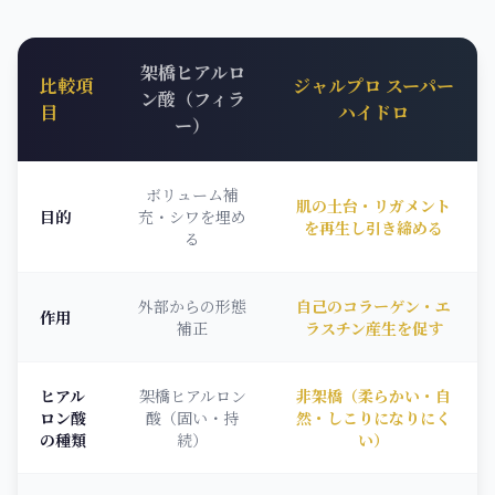
架橋ヒアルロ
比較項
ジャルプロ スーパー
ン酸（フィラ
目
ハイドロ
ー）
ボリューム補
肌の土台・リガメント
目的
充・シワを埋め
を再生し引き締める
る
外部からの形態
自己のコラーゲン・エ
作用
補正
ラスチン産生を促す
ヒアル
架橋ヒアルロン
非架橋（柔らかい・自
ロン酸
酸（固い・持
然・しこりになりにく
の種類
続）
い）