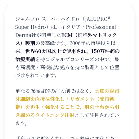
ジャルプロ スーパーハイドロ（JALUPRO®
Super Hydro）は、イタリア・Professional
Derma社が開発した
ECM（細胞外マトリック
ス）製剤
の最高峰です。2006年の市場投入以
来、
世界60カ国以上で使用され、150万件超の
治療実績
を持つジャルプロシリーズの中で、最
も高濃度・高機能な処方を持つ製剤として位置
づけられています。
単なる保湿目的の注入剤ではなく、
真皮の線維
芽細胞を直接活性化し・リガメント（支持靭
帯）を再生・強化することで、肌の土台から引
き締めるタイトニング注射
として注目されてい
ます。
「変わりすぎたくない。でも着実に変化した