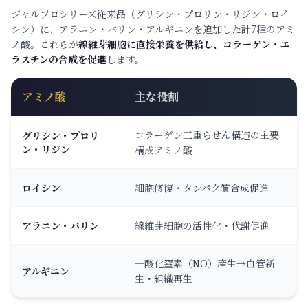
ジャルプロシリーズ従来品（グリシン・プロリン・リジン・ロイ
シン）に、アラニン・バリン・アルギニンを追加した計7種のアミ
ノ酸。これらが
線維芽細胞に直接栄養を供給し、コラーゲン・エ
ラスチンの合成を促進
します。
アミノ酸
主な役割
コラーゲン三重らせん構造の主要
グリシン・プロリ
ン・リジン
構成アミノ酸
ロイシン
細胞修復・タンパク質合成促進
アラニン・バリン
線維芽細胞の活性化・代謝促進
一酸化窒素（NO）産生→血管新
アルギニン
生・組織再生