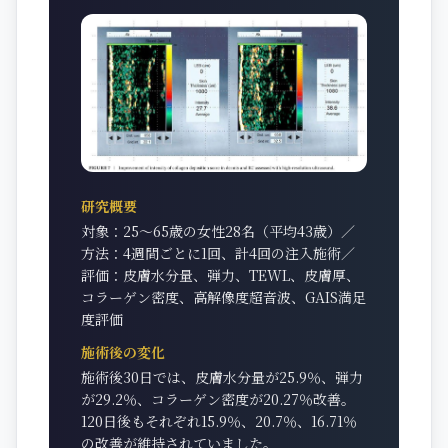
研究概要
対象：25〜65歳の女性28名（平均43歳）／
方法：4週間ごとに1回、計4回の注入施術／
評価：皮膚水分量、弾力、TEWL、皮膚厚、
コラーゲン密度、高解像度超音波、GAIS満足
度評価
施術後の変化
施術後30日では、皮膚水分量が25.9％、弾力
が29.2％、コラーゲン密度が20.27％改善。
120日後もそれぞれ15.9％、20.7％、16.71％
の改善が維持されていました。