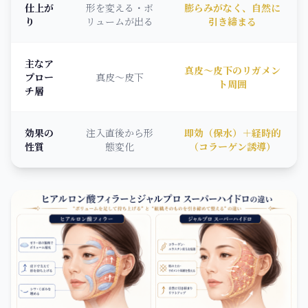
仕上が
形を変える・ボ
膨らみがなく、自然に
り
リュームが出る
引き締まる
主なア
真皮〜皮下のリガメン
プロー
真皮〜皮下
ト周囲
チ層
効果の
注入直後から形
即効（保水）＋経時的
性質
態変化
（コラーゲン誘導）