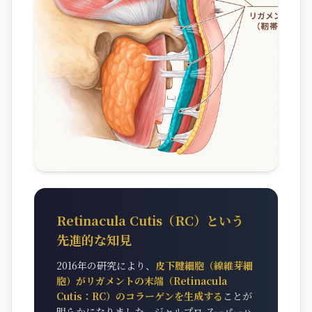
Retinacula Cutis（RC）という
先進的な知見
2016年の研究により、
皮下腱細胞（線維芽細
胞）がリガメントの末端（Retinacula
Cutis：RC）のコラーゲンを生成する
ことが
明らかになりました。ジャルプロ スーパーハ