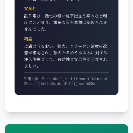
安全性
副作用は一過性の軽い皮下出血や痛みなど軽
度にとどまり、重篤な有害事象は認められま
せんでした。
結論
皮膚のうるおい、弾力、コラーゲン密度の改
善が確認され、顔のたるみやゆるみに対する
注入治療として、有効性と安全性が示唆され
ました。
引用文献：Shelemba E, et al. J Cosmet Dermatol.
2025;24(1):e16586. doi:10.1111/jocd.16586