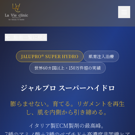
お悩み一覧
施術一覧に戻る
施術一覧
機器一覧
JALUPRO® SUPER HYDRO
肌育注入治療
医師紹介
世界60カ国以上・150万件超の実績
料金
ジャルプロ スーパーハイドロ
ご予約・お問い合わせ
膨らませない。育てる。リガメントを再生
当院について
し、肌を内側から引き締める。
アクセス
イタリア製ECM製剤の最高峰。
採用
7種のアミノ酸＋3種のペプチド＋高濃度非架橋ヒア