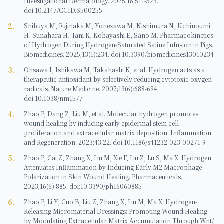
Investigational Dermatology. 2025;18:511-523.
doi:10.2147/CCID.S500255
2
.
Shibuya M, Fujinaka M, Yonezawa M, Nishimura N, Uchinoumi
H, Sunahara H, Tani K, Kobayashi E, Sano M. Pharmacokinetics
of Hydrogen During Hydrogen-Saturated Saline Infusion in Pigs.
Biomedicines. 2025;13(1):234. doi:10.3390/biomedicines13010234
3
.
Ohsawa I, Ishikawa M, Takahashi K, et al. Hydrogen acts as a
therapeutic antioxidant by selectively reducing cytotoxic oxygen
radicals. Nature Medicine. 2007;13(6):688-694.
doi:10.1038/nm1577
4
.
Zhao P, Dang Z, Liu M, et al. Molecular hydrogen promotes
wound healing by inducing early epidermal stem cell
proliferation and extracellular matrix deposition. Inflammation
and Regeneration. 2023;43:22. doi:10.1186/s41232-023-00271-9
5
.
Zhao P, Cai Z, Zhang X, Liu M, Xie F, Liu Z, Lu S, Ma X. Hydrogen
Attenuates Inflammation by Inducing Early M2 Macrophage
Polarization in Skin Wound Healing. Pharmaceuticals.
2023;16(6):885. doi:10.3390/ph16060885
6
.
Zhao P, Li Y, Guo B, Liu Z, Zhang X, Liu M, Ma X. Hydrogen-
Releasing Micromaterial Dressings: Promoting Wound Healing
by Modulating Extracellular Matrix Accumulation Through Wnt/