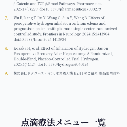
β-Catenin and TGF-β/Smad Pathways. Pharmaceutics.
2025;17(3):279. doi:10.3390/pharmaceutics17030279
7
.
Wu F, Liang T, Liu Y, Wang C, Sun Y, Wang B. Effects of
perioperative hydrogen inhalation on brain edema and
prognosis in patients with glioma: a single-center, randomized
controlled study. Frontiers in Neurology. 2024;15:1413904.
doi:10.3389/fneur.2024.1413904
8
.
Kosaka H, et al. Effect of Inhalation of Hydrogen Gas on
Postoperative Recovery After Hepatectomy: A Randomized,
Double-Blind, Placebo-Controlled Trial. Hydrogen.
2025;6(4):124. doi:10.3390/hydrogen6040124
9
.
株式会社ドクターズ・マン. 水素吸入機 H2JI1 のご紹介. 製品案内資料.
点滴療法メニュー一覧