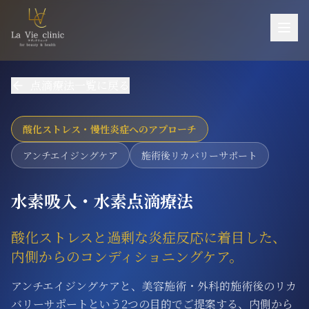
お悩み一覧
点滴療法一覧に戻る
施術一覧
機器一覧
酸化ストレス・慢性炎症へのアプローチ
医師紹介
アンチエイジングケア
施術後リカバリーサポート
料金
水素吸入・水素点滴療法
ご予約・お問い合わせ
酸化ストレスと過剰な炎症反応に着目した、
当院について
内側からのコンディショニングケア。
アクセス
アンチエイジングケアと、美容施術・外科的施術後のリカ
採用
バリーサポートという2つの目的でご提案する、内側から