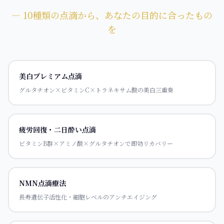
― 10種類の点滴から、あなたの目的に合ったもの
を
美白プレミアム点滴
グルタチオン×ビタミンC×トラネキサム酸の美白三重奏
疲労回復・二日酔い点滴
ビタミンB群×アミノ酸×グルタチオンで即効リカバリー
NMN点滴療法
長寿遺伝子活性化・細胞レベルのアンチエイジング