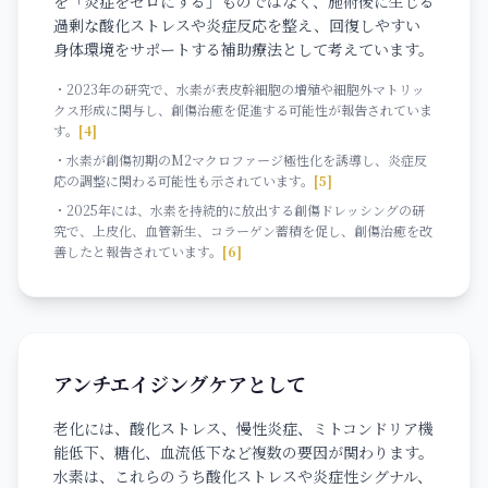
を「炎症をゼロにする」ものではなく、施術後に生じる
過剰な酸化ストレスや炎症反応を整え、回復しやすい
身体環境をサポートする補助療法として考えています。
・2023年の研究で、水素が表皮幹細胞の増殖や細胞外マトリッ
クス形成に関与し、創傷治癒を促進する可能性が報告されていま
す。
[4]
・水素が創傷初期のM2マクロファージ極性化を誘導し、炎症反
応の調整に関わる可能性も示されています。
[5]
・2025年には、水素を持続的に放出する創傷ドレッシングの研
究で、上皮化、血管新生、コラーゲン蓄積を促し、創傷治癒を改
善したと報告されています。
[6]
アンチエイジングケアとして
老化には、酸化ストレス、慢性炎症、ミトコンドリア機
能低下、糖化、血流低下など複数の要因が関わります。
水素は、これらのうち酸化ストレスや炎症性シグナル、