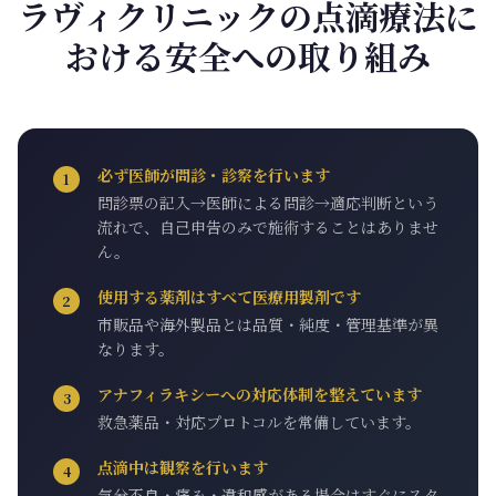
ラヴィクリニックの点滴療法に
おける安全への取り組み
必ず医師が問診・診察を行います
1
問診票の記入→医師による問診→適応判断という
流れで、自己申告のみで施術することはありませ
ん。
使用する薬剤はすべて医療用製剤です
2
市販品や海外製品とは品質・純度・管理基準が異
なります。
アナフィラキシーへの対応体制を整えています
3
救急薬品・対応プロトコルを常備しています。
点滴中は観察を行います
4
気分不良・痛み・違和感がある場合はすぐにスタ