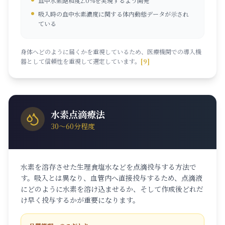
血中水素飽和度2.0%を実現するよう開発
吸入時の血中水素濃度に関する体内動態データが示され
ている
身体へどのように届くかを重視しているため、医療機関での導入機
器として信頼性を重視して選定しています。
[9]
水素点滴療法
30〜60分程度
水素を溶存させた生理食塩水などを点滴投与する方法で
す。吸入とは異なり、血管内へ直接投与するため、点滴液
にどのように水素を溶け込ませるか、そして作成後どれだ
け早く投与するかが重要になります。