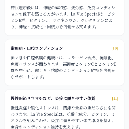
帯状疱疹後には、神経の違和感、疲労感、免疫コンディシ
ョンの低下を感じる方がいます。La Vie Specialは、ビタ
ミンB群、ビタミンC、マグネシウム、グルタチオンによ
り、神経・抗酸化・回復力を内側から支えます。
歯周病・口腔コンディション
[10]
歯ぐきや口腔粘膜の健康には、コラーゲン合成、抗酸化、
免疫バランスが関わります。高濃度ビタミンCとビタミンB
群を中心に、歯ぐき・粘膜のコンディション維持を内側か
らサポートします。
慢性関節リウマチなど、炎症に傾きやすい体質
[11]
慢性炎症や酸化ストレスは、関節や全身の重だるさにも関
わります。La Vie Specialは、抗酸化成分、ビタミン、ミ
ネラルを組み合わせ、炎症に傾きやすい体内環境を整え、
全身のコンディション維持を支えます。