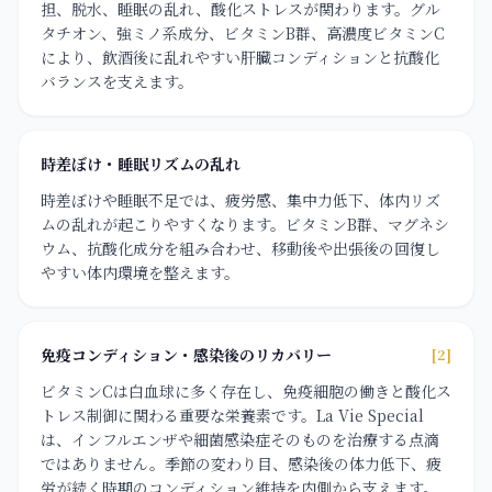
担、脱水、睡眠の乱れ、酸化ストレスが関わります。グル
タチオン、強ミノ系成分、ビタミンB群、高濃度ビタミンC
により、飲酒後に乱れやすい肝臓コンディションと抗酸化
バランスを支えます。
時差ぼけ・睡眠リズムの乱れ
時差ぼけや睡眠不足では、疲労感、集中力低下、体内リズ
ムの乱れが起こりやすくなります。ビタミンB群、マグネシ
ウム、抗酸化成分を組み合わせ、移動後や出張後の回復し
やすい体内環境を整えます。
免疫コンディション・感染後のリカバリー
[2]
ビタミンCは白血球に多く存在し、免疫細胞の働きと酸化ス
トレス制御に関わる重要な栄養素です。La Vie Special
は、インフルエンザや細菌感染症そのものを治療する点滴
ではありません。季節の変わり目、感染後の体力低下、疲
労が続く時期のコンディション維持を内側から支えます。