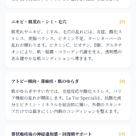
ニキビ・肌荒れ・シミ・毛穴
[5]
肌荒れやニキビ、くすみ、毛穴の乱れには、炎症、酸化ス
トレス、皮脂バランス、ビタミン不足、ターンオーバーの
乱れが関わります。ビタミンC、ビオチン、B群、グルタチ
オンにより、肌・粘膜・コラーゲン代謝を支え、透明感の
ある健やかな肌コンディションへ導きます。
アトピー傾向・蕁麻疹・肌のゆらぎ
[8]
肌がゆらぎやすい方では、炎症反応や酸化ストレス、バリ
ア機能の乱れが関係します。La Vie Specialは、抗酸化成
分とビタミン・ミネラルを総合的に補い、外側のスキンケ
アだけでは届きにくい内側のコンディションを整えます。
帯状疱疹後の神経違和感・回復期サポート
[9]