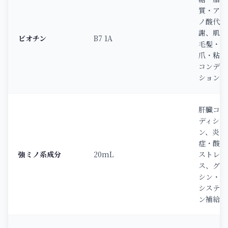
質・アミ
ノ酸代
謝、肌・
ビオチン
B7 1A
毛髪・
爪・粘膜
コンディ
ション
肝臓コン
ディショ
ン、炎
症・酸化
強ミノ系成分
20mL
ストレ
ス、グリ
シン・L-
システイ
ン補給