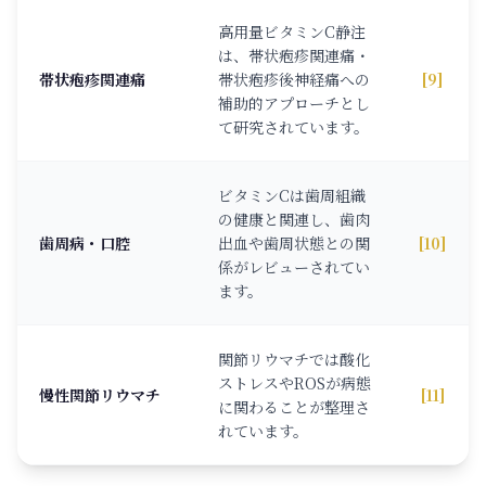
高用量ビタミンC静注
は、帯状疱疹関連痛・
帯状疱疹関連痛
帯状疱疹後神経痛への
[9]
補助的アプローチとし
て研究されています。
ビタミンCは歯周組織
の健康と関連し、歯肉
歯周病・口腔
出血や歯周状態との関
[10]
係がレビューされてい
ます。
関節リウマチでは酸化
ストレスやROSが病態
慢性関節リウマチ
[11]
に関わることが整理さ
れています。