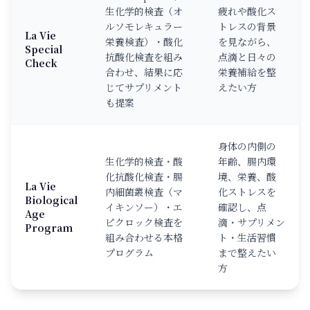
生化学的検査（オ
疲れや酸化ス
ルソモレキュラー
トレスの背景
La Vie
栄養検査）・酸化
を見ながら、
Special
抗酸化検査を組み
点滴と日々の
Check
合わせ、結果に応
栄養補給を整
じてサプリメント
えたい方
も提案
身体の内側の
生化学的検査・酸
年齢、腸内環
化抗酸化検査・腸
境、栄養、酸
La Vie
内細菌叢検査（マ
化ストレスを
Biological
イキンソー）・エ
確認し、点
Age
ピクロック検査を
滴・サプリメン
Program
組み合わせる本格
ト・生活習慣
プログラム
まで整えたい
方