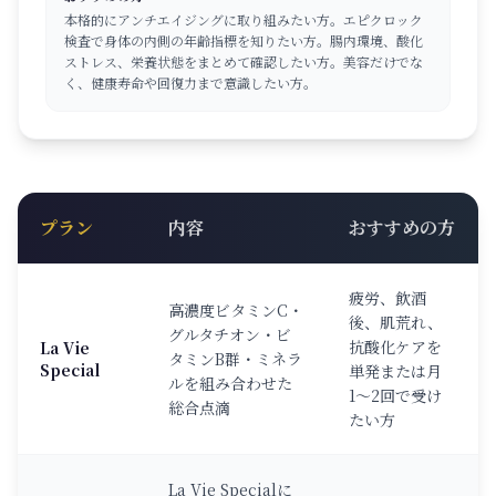
本格的にアンチエイジングに取り組みたい方。エピクロック
検査で身体の内側の年齢指標を知りたい方。腸内環境、酸化
ストレス、栄養状態をまとめて確認したい方。美容だけでな
く、健康寿命や回復力まで意識したい方。
プラン
内容
おすすめの方
疲労、飲酒
高濃度ビタミンC・
後、肌荒れ、
グルタチオン・ビ
抗酸化ケアを
La Vie
タミンB群・ミネラ
Special
単発または月
ルを組み合わせた
1〜2回で受け
総合点滴
たい方
La Vie Specialに