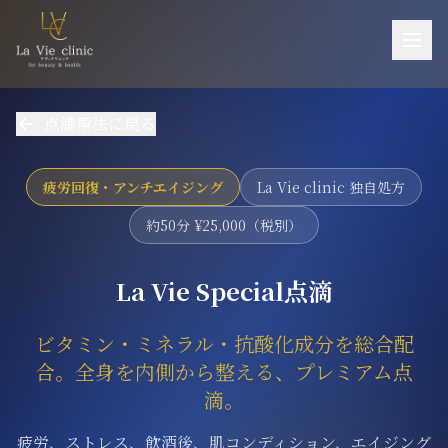
お悩み一覧
点滴療法に戻る
施術一覧
機器一覧
疲労回復・アンチエイジング
La Vie clinic 独自処方
医師紹介
約50分 ¥25,000（税別）
料金
La Vie Special点滴
ご予約・お問い合わせ
ビタミン・ミネラル・抗酸化成分を総合配
当院について
合。全身を内側から整える、プレミアム点
アクセス
滴。
採用
疲労、ストレス、飲酒後、肌コンディション、エイジング