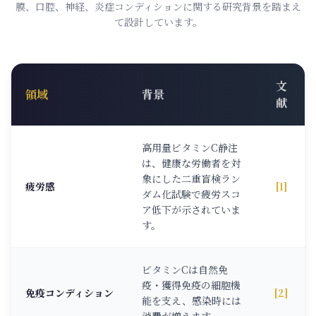
膜、口腔、神経、炎症コンディションに関する研究背景を踏まえ
て設計しています。
文
領域
背景
献
高用量ビタミンC静注
は、健康な労働者を対
象にした二重盲検ラン
疲労感
[1]
ダム化試験で疲労スコ
ア低下が示されていま
す。
ビタミンCは自然免
疫・獲得免疫の細胞機
免疫コンディション
[2]
能を支え、感染時には