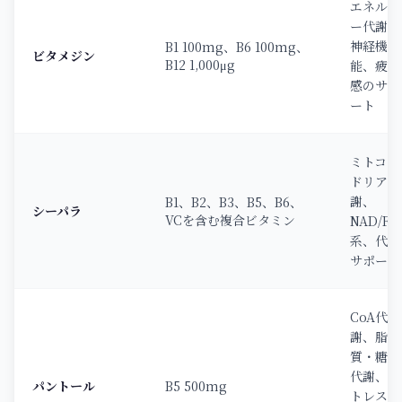
エネルギ
ー代謝、
神経機
B1 100mg、B6 100mg、
ビタメジン
B12 1,000μg
能、疲労
感のサポ
ート
ミトコン
ドリア代
謝、
B1、B2、B3、B5、B6、
シーパラ
VCを含む複合ビタミン
NAD/FA
系、代謝
サポート
CoA代
謝、脂
質・糖質
代謝、ス
パントール
B5 500mg
トレス時