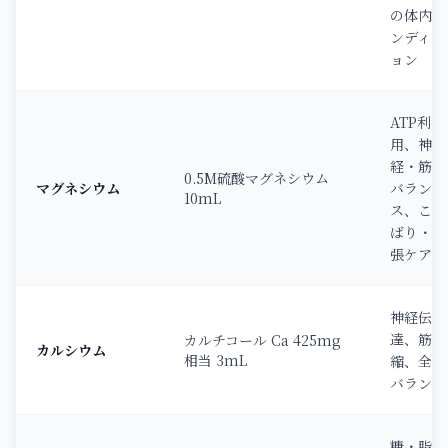
の体内コ
ンディシ
ョン
ATP利
用、神
経・筋肉
0.5M硫酸マグネシウム
マグネシウム
バラン
10mL
ス、こわ
ばり・緊
張ケア
神経伝
達、筋収
カルチコール Ca 425mg
カルシウム
相当 3mL
縮、全身
バランス
糖・脂