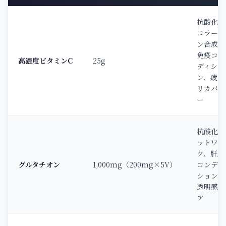
抗酸化、
コラーゲ
ン合成、
免疫コン
高濃度ビタミンC
25g
ディショ
ン、疲労
リカバリ
ー
抗酸化ネ
ットワー
ク、肝臓
グルタチオン
1,000mg（200mg×5V）
コンディ
ション、
透明感ケ
ア